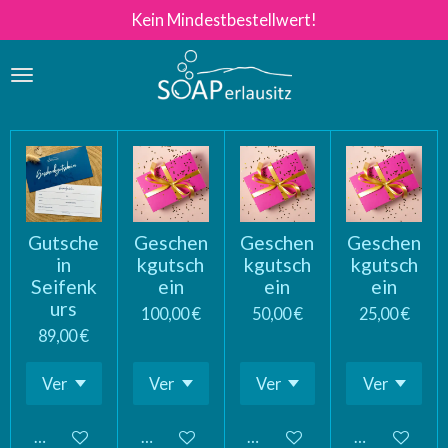
Kein Mindestbestellwert!
Zum
Hauptinhalt
springen
Gutsche
Geschen
Geschen
Geschen
in
kgutsch
kgutsch
kgutsch
Seifenk
ein
ein
ein
urs
100,00 €
50,00 €
25,00 €
89,00 €
In den Warenkorb
In den Warenkorb
In den Warenkorb
In den Ware