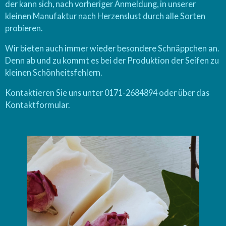
der kann sich, nach vorheriger Anmeldung, in unserer
kleinen Manufaktur nach Herzenslust durch alle Sorten
probieren.
Wir bieten auch immer wieder besondere Schnäppchen an.
Denn ab und zu kommt es bei der Produktion der Seifen zu
kleinen Schönheitsfehlern.
Kontaktieren Sie uns unter 0171-2684894 oder über das
Kontaktformular.