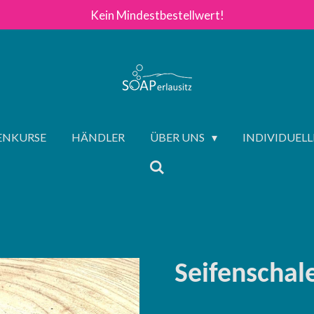
Kein Mindestbestellwert!
FENKURSE
HÄNDLER
ÜBER UNS
INDIVIDUEL
Seifenschal